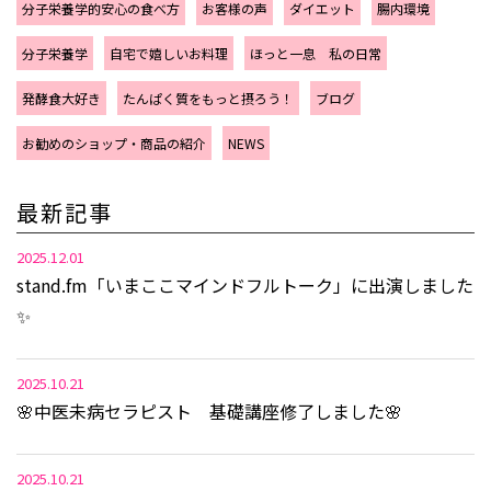
分子栄養学的安心の食べ方
お客様の声
ダイエット
腸内環境
分子栄養学
自宅で嬉しいお料理
ほっと一息 私の日常
発酵食大好き
たんぱく質をもっと摂ろう！
ブログ
お勧めのショップ・商品の紹介
NEWS
最新記事
2025.12.01
stand.fm「いまここマインドフルトーク」に出演しました
✨
2025.10.21
🌸中医未病セラピスト 基礎講座修了しました🌸
2025.10.21