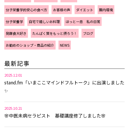
分子栄養学的安心の食べ方
お客様の声
ダイエット
腸内環境
分子栄養学
自宅で嬉しいお料理
ほっと一息 私の日常
発酵食大好き
たんぱく質をもっと摂ろう！
ブログ
お勧めのショップ・商品の紹介
NEWS
最新記事
2025.12.01
stand.fm「いまここマインドフルトーク」に出演しました
✨
2025.10.21
🌸中医未病セラピスト 基礎講座修了しました🌸