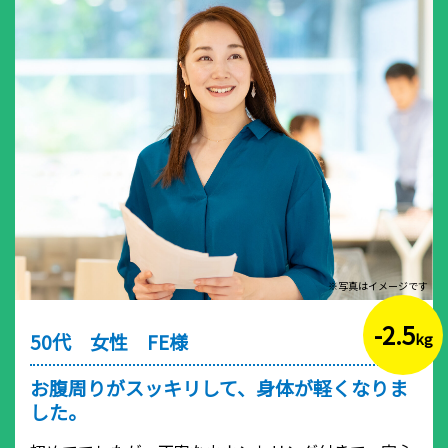
※写真はイメージです
-2.5
50代 女性 FE様
kg
お腹周りがスッキリして、身体が軽くなりま
した。