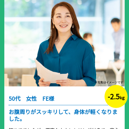
※写真はイメージです
-2.5
50代 女性 FE様
kg
お腹周りがスッキリして、身体が軽くなりま
した。